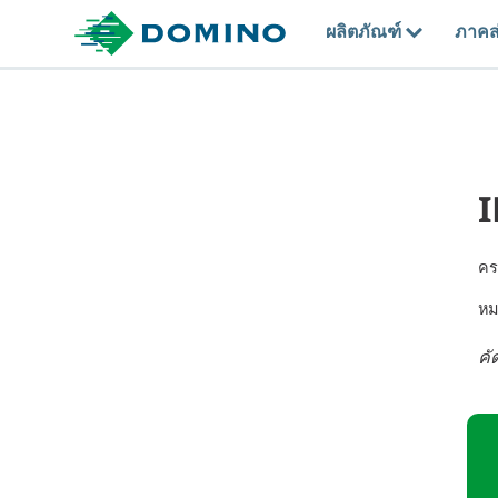
ผลิตภัณฑ์
ภาคส
I
คร
หม
คั