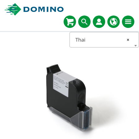
Thai
×