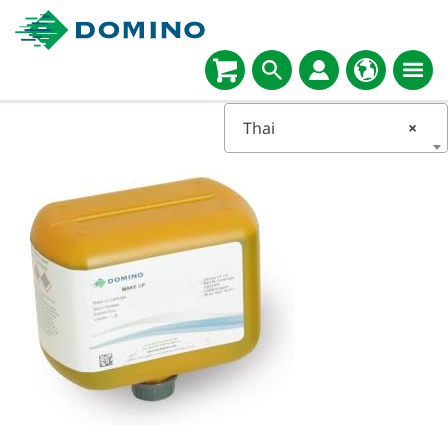
Thai
×