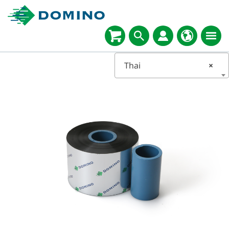
Thai
×