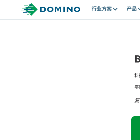
行业方案
产品
B
科
零
复