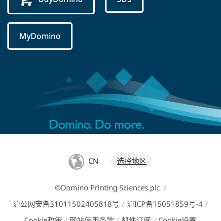
MyDomino
CN
选择地区
©Domino Printing Sciences plc
/
沪公网安备31011502405818号
/
沪ICP备15051859号-4
/
Cookie政策
/
网站使用条款
/
邮件订阅
/
Cookie设置