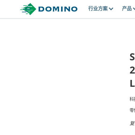
行业方案
产品
2
L
科
零
复