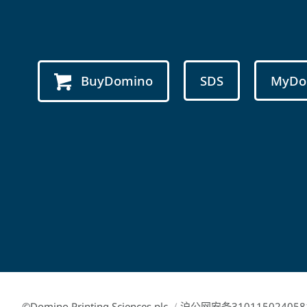
BuyDomino
SDS
MyDo
©Domino Printing Sciences plc
/
沪公网安备310115024058