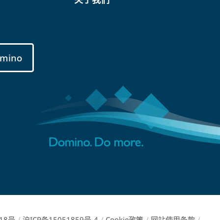
mino
18号
/
沪ICP备15051859号-4
/
Cookie政策
/
网站使用条款
/