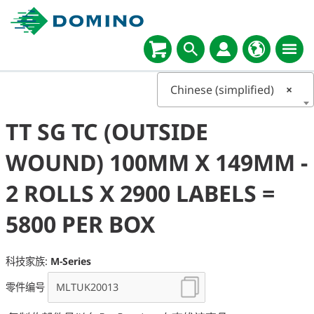
Chinese (simplified)
×
TT SG TC (OUTSIDE
WOUND) 100MM X 149MM -
2 ROLLS X 2900 LABELS =
5800 PER BOX
科技家族:
M-Series
零件编号