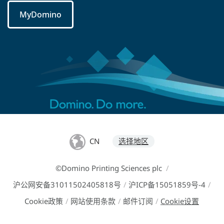
MyDomino
CN
选择地区
©Domino Printing Sciences plc
/
沪公网安备31011502405818号
/
沪ICP备15051859号-4
/
Cookie政策
/
网站使用条款
/
邮件订阅
/
Cookie设置