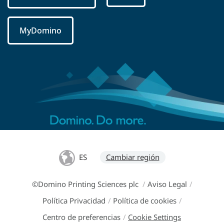
MyDomino
ES
Cambiar región
©Domino Printing Sciences plc
/
Aviso Legal
/
Política Privacidad
/
Política de cookies
/
Centro de preferencias
/
Cookie Settings