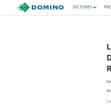
SECTORES
PR
L
D
fa
Nú
Co