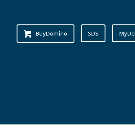
BuyDomino
SDS
MyDo