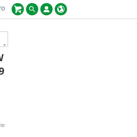
TO
W
9
ino