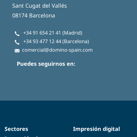
Sant Cugat del Vallés
08174 Barcelona
+34 91 654 21 41
(Madrid)
+34 93 477 12 44
(Barcelona)
comercial@domino-spain.com
Puedes seguirnos en:
Sectores
Impresión digital