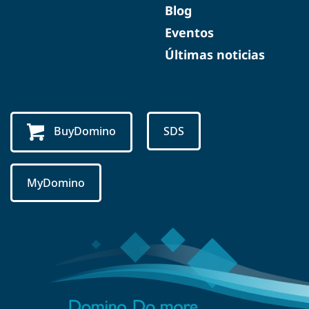
Blog
Eventos
Últimas noticias
BuyDomino
SDS
MyDomino