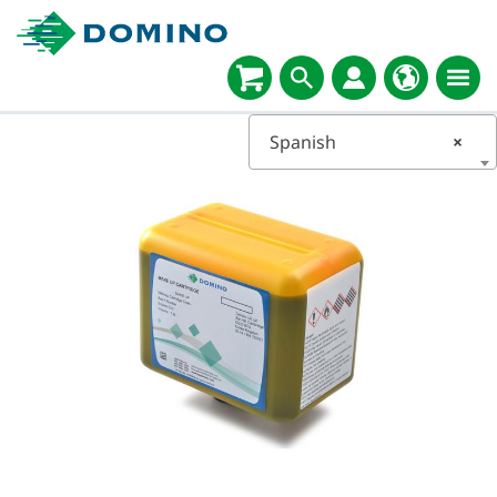
Spanish
×