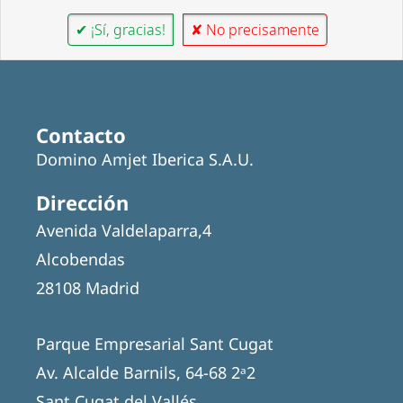
✔ ¡Sí, gracias!
✘ No precisamente
Contacto
Domino Amjet Iberica S.A.U.
Dirección
Avenida Valdelaparra,4
Alcobendas
28108 Madrid
Parque Empresarial Sant Cugat
Av. Alcalde Barnils, 64-68 2ᵃ2
Sant Cugat del Vallés