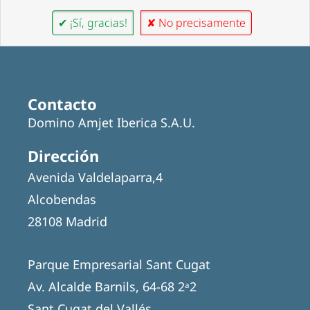
✔ ¡Sí, gracias!
✘ No precisamente
Contacto
Domino Amjet Iberica S.A.U.
Dirección
Avenida Valdelaparra,4
Alcobendas
28108 Madrid
Parque Empresarial Sant Cugat
Av. Alcalde Barnils, 64-68 2ᵃ2
Sant Cugat del Vallés