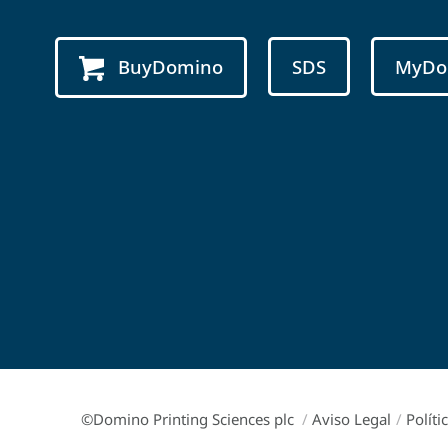
BuyDomino
SDS
MyDo
©Domino Printing Sciences plc
/
Aviso Legal
/
Políti