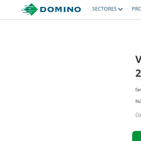
SECTORES
PR
V
2
fa
Nú
Co