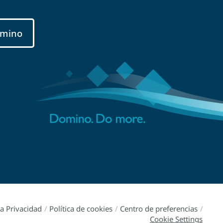
mino
ca Privacidad
/
Política de cookies
/
Centro de preferencias
/
Cookie Settings