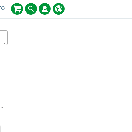
TO
ino