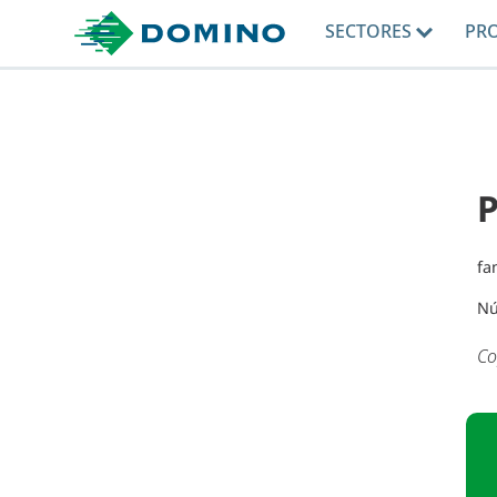
SECTORES
PR
P
fa
Nú
Co