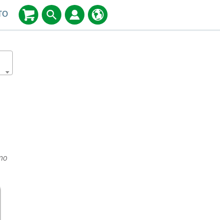
TO
ino