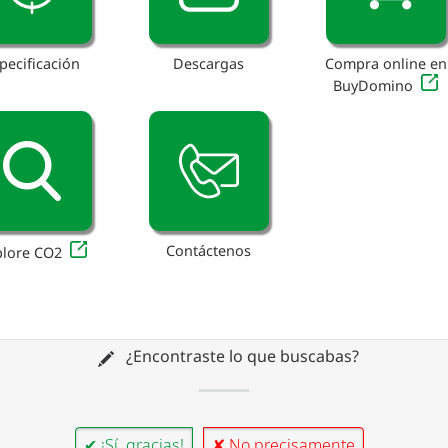
pecificación
Descargas
Compra online en
BuyDomino
Contáctenos
plore CO2
¿Encontraste lo que buscabas?
✔ ¡Sí, gracias!
✘ No precisamente