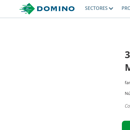
SECTORES
PR
3
fa
Nú
Co