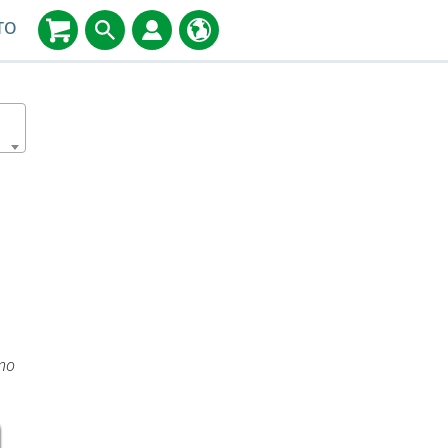
TO
ino