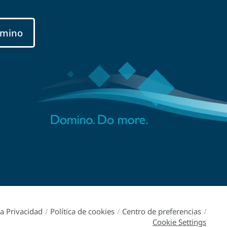
mino
ca Privacidad
/
Política de cookies
/
Centro de preferencias
/
Cookie Settings