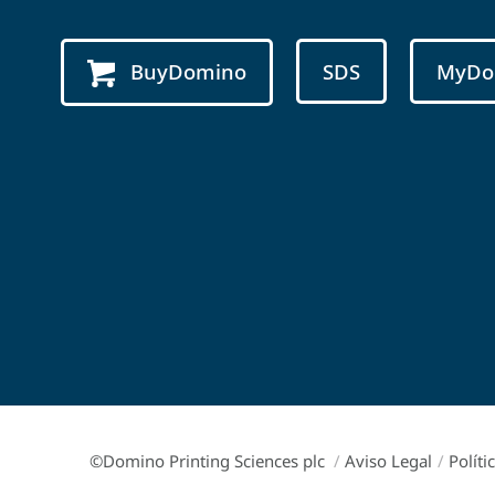
BuyDomino
SDS
MyDo
©Domino Printing Sciences plc
/
Aviso Legal
/
Políti