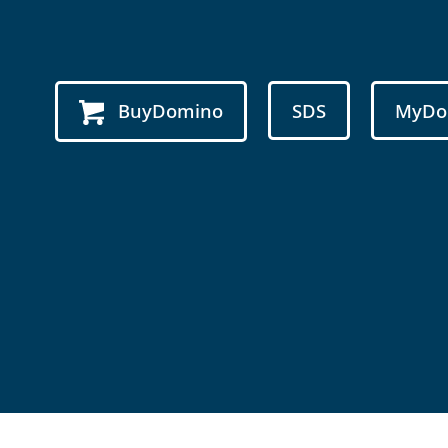
BuyDomino
SDS
MyDo