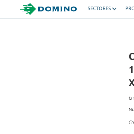
SECTORES
PR
C
1
X
fa
Nú
Co