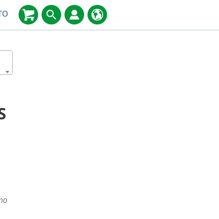
TO
S
ino