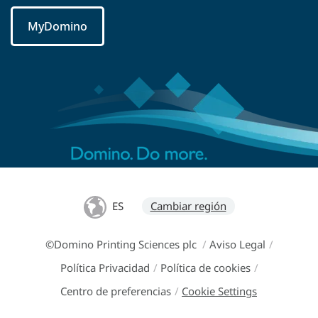
MyDomino
ES
Cambiar región
©Domino Printing Sciences plc
/
Aviso Legal
/
Política Privacidad
/
Política de cookies
/
Centro de preferencias
/
Cookie Settings