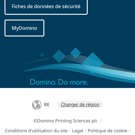
Fiches de données de sécurité
MyDomino
BE
Changer de région
©Domino Printing Sciences plc
/
Conditions d'utilisation du site
/
Legal
/
Politique de cookie
/