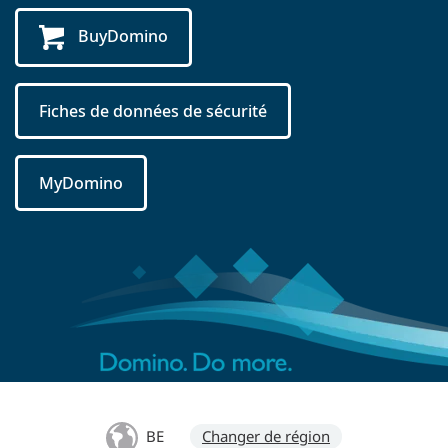
BuyDomino
Fiches de données de sécurité
MyDomino
BE
Changer de région