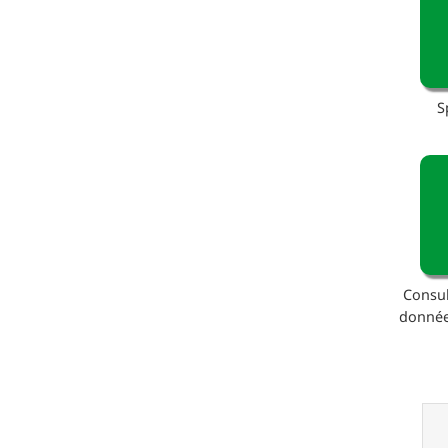
S
Consul
donnée