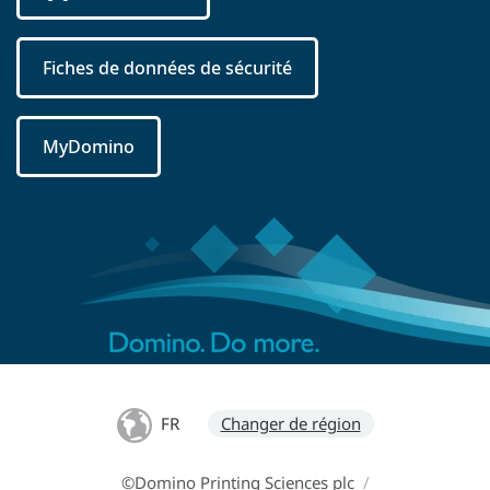
Fiches de données de sécurité
MyDomino
FR
Changer de région
©Domino Printing Sciences plc
/