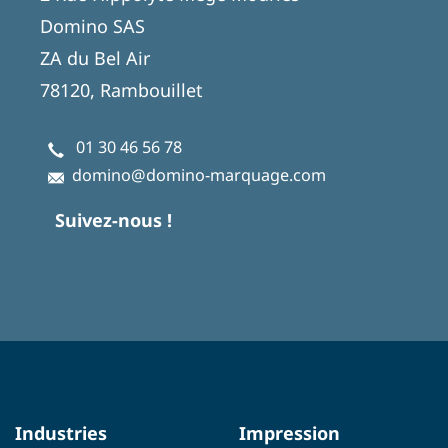
Domino SAS
ZA du Bel Air
78120, Rambouillet
01 30 46 56 78
domino@domino-marquage.com
Suivez-nous !
Industries
Impression