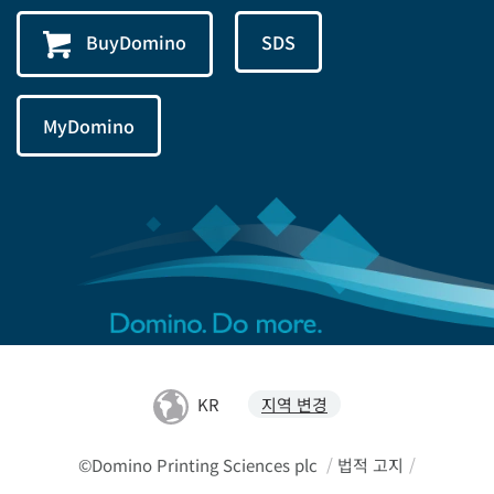
BuyDomino
SDS
MyDomino
KR
지역 변경
©Domino Printing Sciences plc
/
법적 고지
/