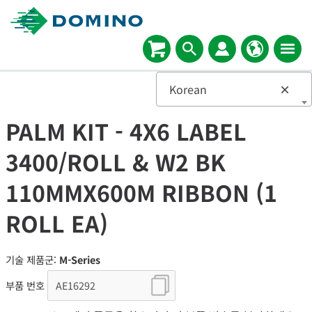
Korean
×
PALM KIT - 4X6 LABEL
3400/ROLL & W2 BK
110MMX600M RIBBON (1
ROLL EA)
기술 제품군:
M-Series
부품 번호