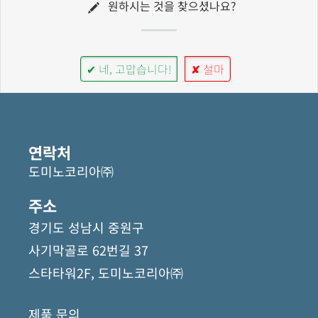
원하시는 것을 찾으셨나요?
✔ 네, 고맙습니다!
✘ 설마
연락처
도미노코리아㈜
주소
경기도 성남시 중원구
사기막골로 62번길 37
스타타워2F, 도미노코리아㈜
제품 문의