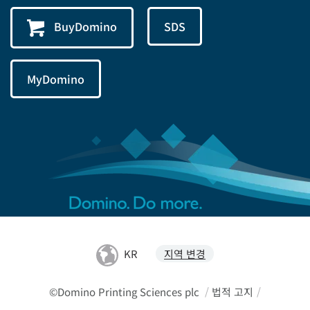
BuyDomino
SDS
MyDomino
KR
지역 변경
©Domino Printing Sciences plc
/
법적 고지
/