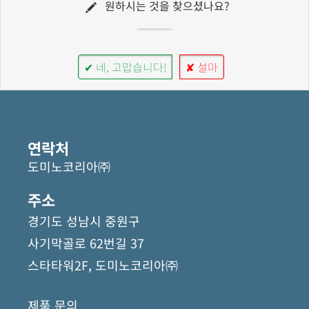
원하시는 것을 찾으셨나요?
✔ 네, 고맙습니다!
✘ 설마
연락처
도미노코리아㈜
주소
경기도 성남시 중원구
사기막골로 62번길 37
스타타워2F, 도미노코리아㈜
제품 문의