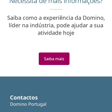
Necessita de mais informações?
Saiba como a experiência da Domino,
líder na indústria, pode ajudar a sua
atividade hoje
Saiba mais
Featured
Articles
Contactos
Domino Portugal