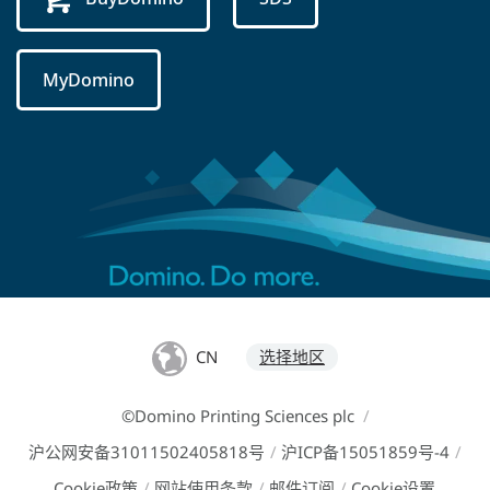
MyDomino
CN
选择地区
©Domino Printing Sciences plc
/
沪公网安备31011502405818号
/
沪ICP备15051859号-4
/
Cookie政策
/
网站使用条款
/
邮件订阅
/
Cookie设置