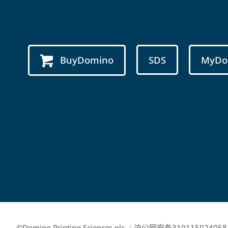
BuyDomino
SDS
MyDo
©Domino Printing Sciences plc
/
沪公网安备310115024058