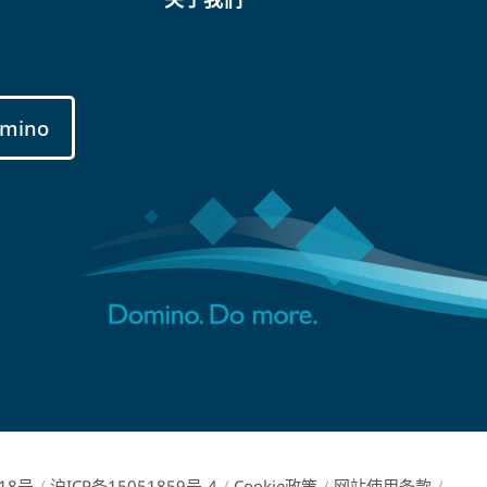
mino
18号
/
沪ICP备15051859号-4
/
Cookie政策
/
网站使用条款
/