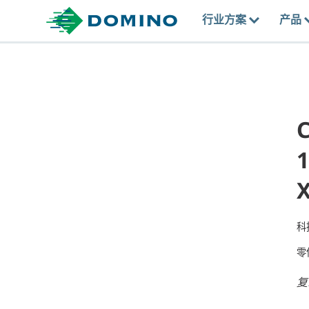
行业方案
产品
C
1
X
科
零
复