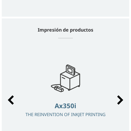
Impresión de productos
Ax350i
THE REINVENTION OF INKJET PRINTING
LÁ
PER
 OF