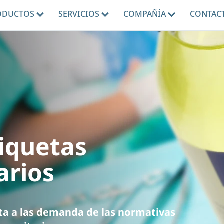
ODUCTOS
SERVICIOS
COMPAÑÍA
CONTAC
iquetas
arios
sta a las demanda de las normativas