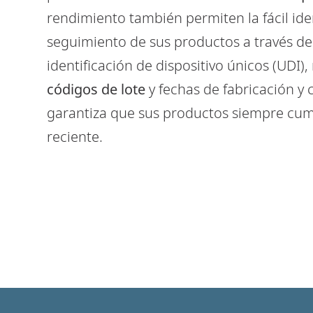
rendimiento también permiten la fácil iden
Dx360i
seguimiento de sus productos a través de
LÁSER DE 30 VATIOS PARA UNA
identificación de dispositivo únicos (UDI)
TRAZABILIDAD PERMANENTE CON UNOS
CÓDIGOS DE EXCELENTE CALIDAD
códigos de lote
y fechas de fabricación y 
garantiza que sus productos siempre cump
reciente.