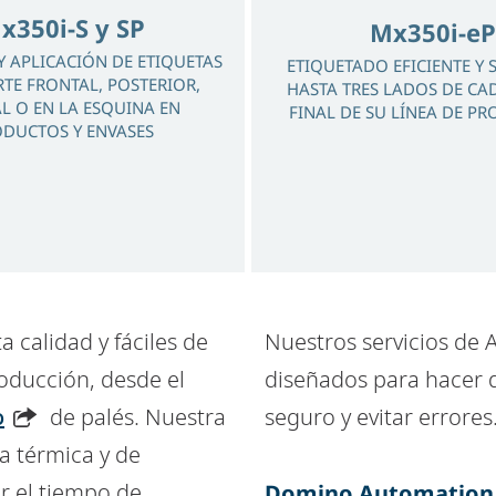
x350i-S y SP
Mx350i-eP
Y APLICACIÓN DE ETIQUETAS
ETIQUETADO EFICIENTE Y
RTE FRONTAL, POSTERIOR,
HASTA TRES LADOS DE CA
L O EN LA ESQUINA EN
FINAL DE SU LÍNEA DE P
DUCTOS Y ENVASES
 calidad y fáciles de
Nuestros servicios de 
oducción, desde el
diseñados para hacer q
o
de palés. Nuestra
seguro y evitar errores
a térmica y de
r el tiempo de
Domino Automation