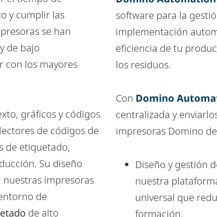
o y cumplir las
software para la gestió
mpresoras se han
implementación automa
y de bajo
eficiencia de tu produ
r con los mayores
los residuos.
Con
Domino Automa
xto, gráficos y códigos
centralizada y enviarl
lectores de códigos de
impresoras Domino de 
s de etiquetado,
oducción. Su diseño
Diseño y gestión d
a nuestras impresoras
nuestra plataforma
 entorno de
universal que red
uetado
de alto
formación.