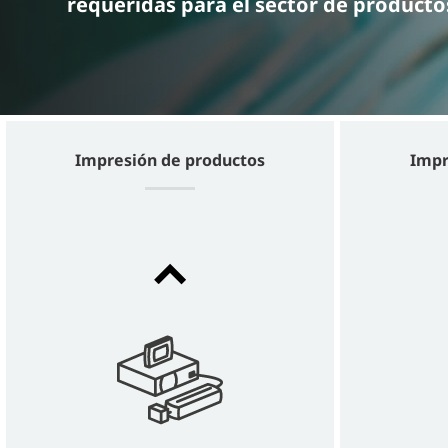
requeridas para el sector de producto
Impresión de productos
Impr
Mx350i-T
LABELLING ON THE TOP, SIDE, OR
BOTTOM OF YOUR PRODUCTS AND
PACKS