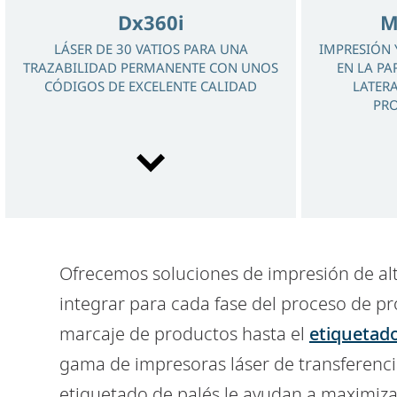
Dx360i
M
LÁSER DE 30 VATIOS PARA UNA
IMPRESIÓN 
TRAZABILIDAD PERMANENTE CON UNOS
EN LA PA
CÓDIGOS DE EXCELENTE CALIDAD
LATERA
PRO
Ofrecemos soluciones de impresión de alta
Gx350i
integrar para cada fase del proceso de pr
THE IDEAL CHOICE FOR ITEM LEVEL
marcaje de productos hasta el
etiquetad
SERIALISATION AND FAST DATA
TRANSFER, CONTROLLING UP TO 4 PRINT
gama de impresoras láser de transferenci
HEADS
etiquetado de palés le ayudan a maximiza