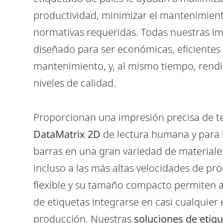
productividad, minimizar el mantenimient
normativas requeridas. Todas nuestras i
diseñado para ser económicas, eficientes 
mantenimiento, y, al mismo tiempo, rendi
niveles de calidad.
Mx350i-T
Proporcionan una impresión precisa de te
LABELLING ON THE TOP, SIDE, OR
DataMatrix 2D
de lectura humana y para 
BOTTOM OF YOUR PRODUCTS AND
PACKS
barras en una gran variedad de materiale
incluso a las más altas velocidades de pr
flexible y su tamaño compacto permiten 
de etiquetas integrarse en casi cualquier
producción. Nuestras
soluciones de etiq