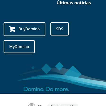
Últimas noticias
BuyDomino
SDS
MyDomino