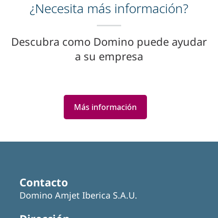
¿Necesita más información?
Descubra como Domino puede ayudar
a su empresa
Más información
Featured
Articles
Contacto
Domino Amjet Iberica S.A.U.