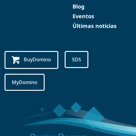
Blog
Eventos
Últimas noticias
BuyDomino
SDS
MyDomino