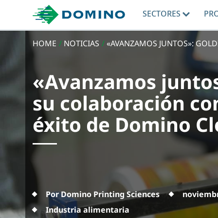
SECTORES
PR
HOME
/
NOTICIAS
/
«AVANZAMOS JUNTOS»: GOLDIE
«Avanzamos juntos
su colaboración co
éxito de Domino C
Por Domino Printing Sciences
noviembr
Industria alimentaria