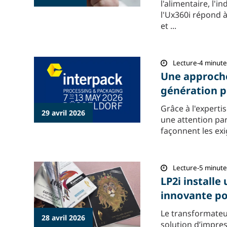
l'alimentaire, l'i
l'Ux360i répond 
et ...
Lecture-4 minute
Une approche
génération p
Grâce à l'experti
29 avril 2026
une attention par
façonnent les exi
Lecture-5 minute
LP2i install
innovante po
Le transformateur
28 avril 2026
solution d’impres