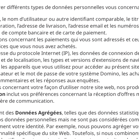
sférer différents types de données personnelles vous conce
 le nom d’utilisateur ou autre identifiant comparable, le titr
uration, l’adresse de livraison, l’adresse email et les numéro
 de compte bancaire et de carte de paiement.
ions concernant les paiements qui vous sont adressés et ceu
ices que vous nous avez achetés.
se du protocole Internet (IP), les données de connexion de
t de localisation, les types et versions d'extensions de nav
r les appareils que vous utilisez pour accéder au présent sit
lisateur et le mot de passe de votre système Domino, les a
commentaires et les réponses aux enquêtes.
 concernant votre façon d’utiliser notre site web, nos produ
ion
inclut vos préférences concernant la réception d’offres
tière de communication.
ent des
Données Agrégées
, telles que des données statist
os données personnelles mais ne sont pas considérées comm
ent votre identité. Par exemple, nous pouvons agréger vos 
onnalité spécifique du site Web. Toutefois, si nous combin