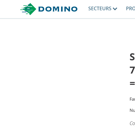
SECTEURS
PR
7
=
Fa
Nu
Co