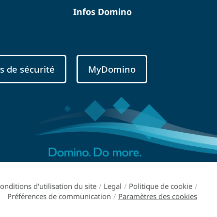
Infos Domino
s de sécurité
MyDomino
onditions d'utilisation du site
/
Legal
/
Politique de cookie
/
Préférences de communication
/
Paramètres des cookies