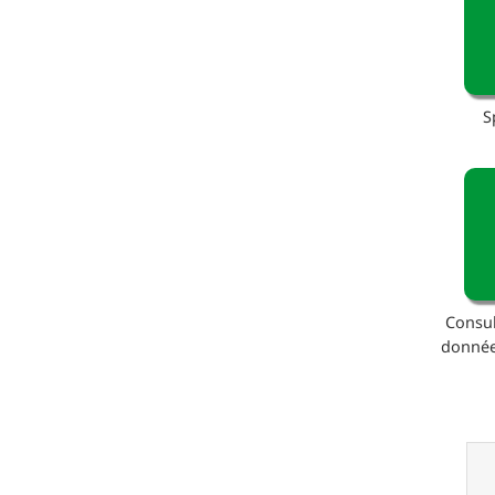
S
Consul
donnée