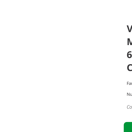
6
Fa
Nu
Co