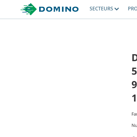
SECTEURS
PR
5
9
1
Fa
Nu