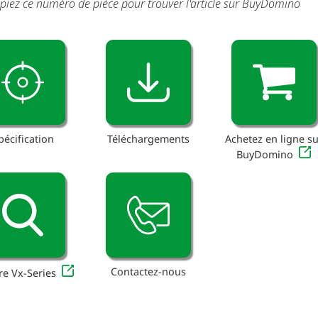
piez ce numéro de pièce pour trouver l'article sur BuyDomino
pécification
Téléchargements
Achetez en ligne su
BuyDomino
Contactez-nous
re Vx-Series