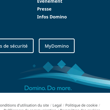
Événement
Presse
Infos Domino
s de sécurité
MyDomino
onditions d'utilisation du site
/
Legal
/
Politique de cookie
/