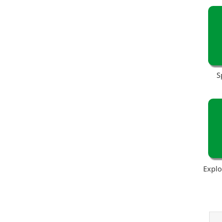
S
Explo