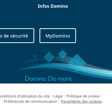
Infos Domino
s de sécurité
MyDomino
onditions d'utilisation du site
/
Legal
/
Politique de cookie
/
Préférences de communication
/
Paramètres des cookies