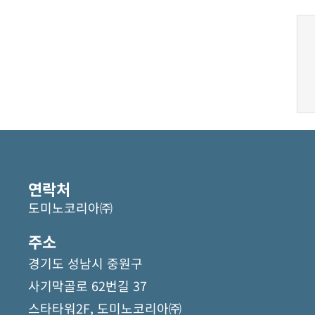
연락처
도미노코리아㈜
주소
경기도 성남시 중원구
사기막골로 62번길 37
스타타워2F, 도미노코리아㈜