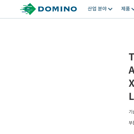
산업 분야
제품
T
X
기
부