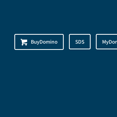
BuyDomino
SDS
MyDo