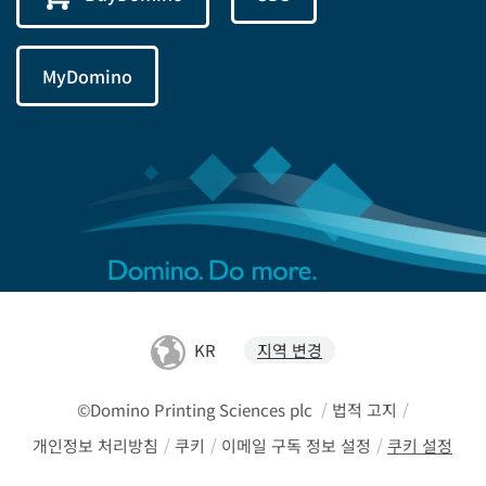
MyDomino
KR
지역 변경
©Domino Printing Sciences plc
/
법적 고지
/
개인정보 처리방침
/
쿠키
/
이메일 구독 정보 설정
/
쿠키 설정