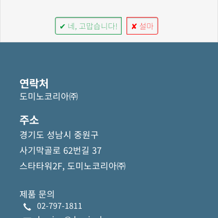
✔ 네, 고맙습니다!
✘ 설마
연락처
도미노코리아㈜
주소
경기도 성남시 중원구
사기막골로 62번길 37
스타타워2F, 도미노코리아㈜
제품 문의
02-797-1811