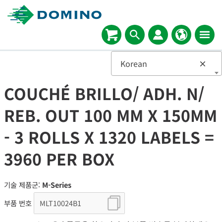
Korean
×
COUCHÉ BRILLO/ ADH. N/
REB. OUT 100 MM X 150MM
- 3 ROLLS X 1320 LABELS =
3960 PER BOX
기술 제품군:
M-Series
부품 번호