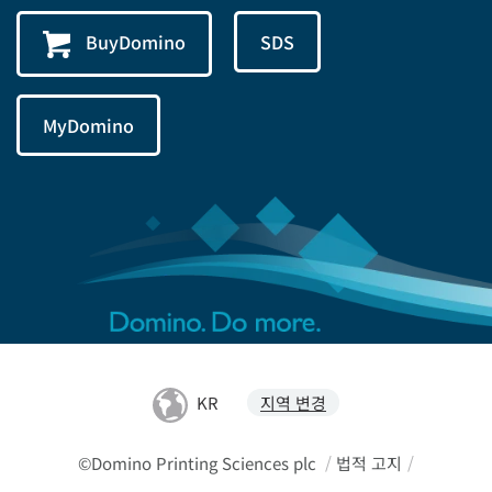
BuyDomino
SDS
MyDomino
KR
지역 변경
©Domino Printing Sciences plc
/
법적 고지
/