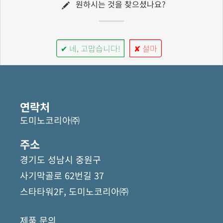
원하시는 것을 찾으셨나요?
✔ 네, 고맙습니다!
✘ 설마
연락처
도미노코리아㈜
주소
경기도 성남시 중원구
사기막골로 62번길 37
스타타워2F, 도미노코리아㈜
제품 문의