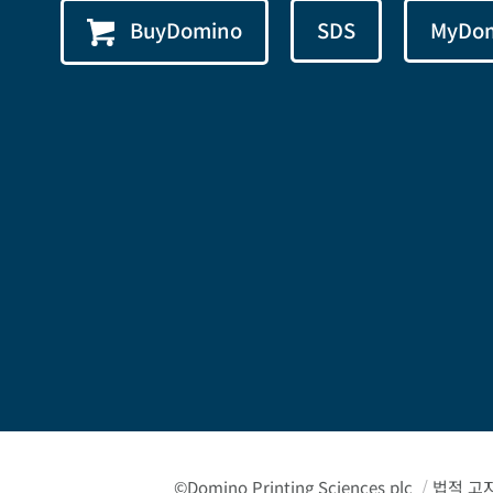
BuyDomino
SDS
MyDo
©Domino Printing Sciences plc
/
법적 고