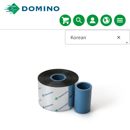
Korean
×