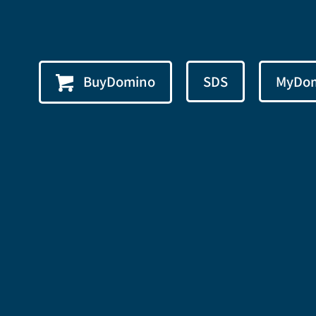
BuyDomino
SDS
MyDo