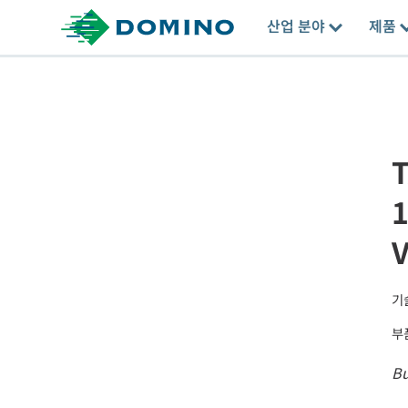
산업 분야
제품
기
부
B