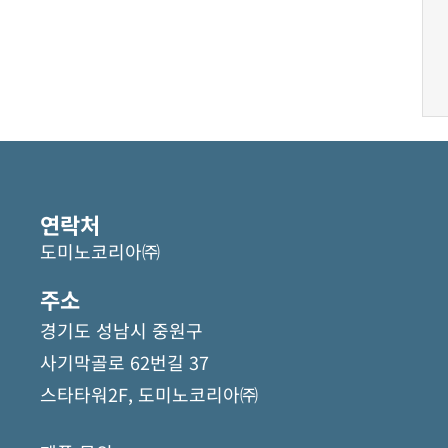
연락처
도미노코리아㈜
주소
경기도 성남시 중원구
사기막골로 62번길 37
스타타워2F, 도미노코리아㈜