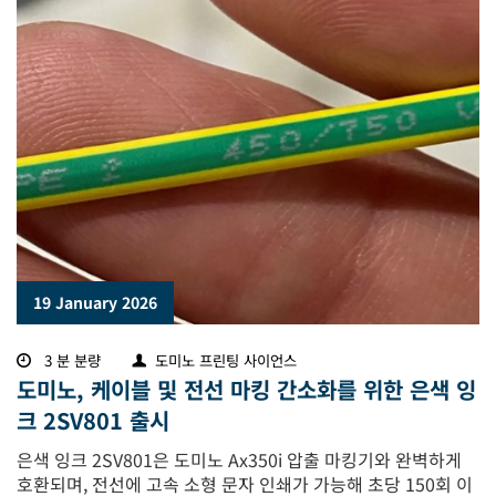
19 January 2026
3 분 분량
도미노 프린팅 사이언스
도미노, 케이블 및 전선 마킹 간소화를 위한 은색 잉
크 2SV801 출시
은색 잉크 2SV801은 도미노 Ax350i 압출 마킹기와 완벽하게
호환되며, 전선에 고속 소형 문자 인쇄가 가능해 초당 150회 이