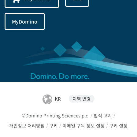
MyDomino
KR
지역 변경
©Domino Printing Sciences plc
/
법적 고지
/
개인정보 처리방침
/
쿠키
/
이메일 구독 정보 설정
/
쿠키 설정