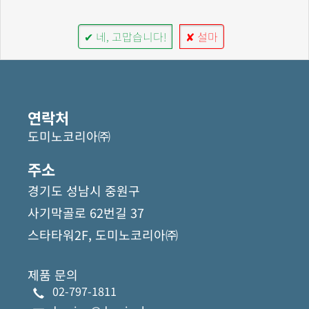
✔ 네, 고맙습니다!
✘ 설마
연락처
도미노코리아㈜
주소
경기도 성남시 중원구
사기막골로 62번길 37
스타타워2F, 도미노코리아㈜
제품 문의
02-797-1811