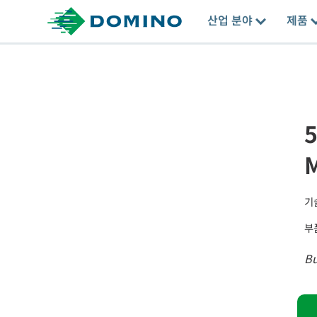
산업 분야
제품
5
M
기
부
B