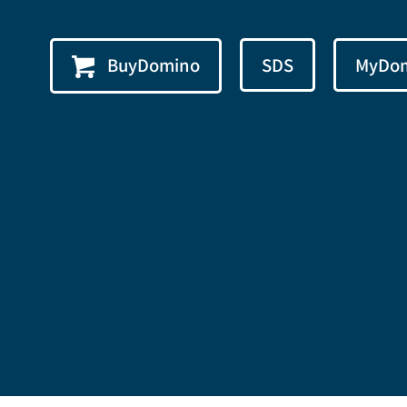
BuyDomino
SDS
MyDo