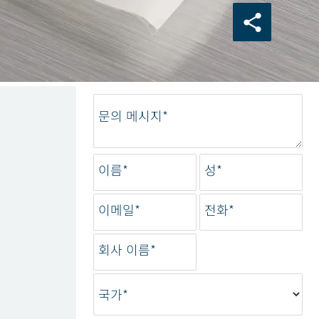
문의 메시지*
이름*
성*
이메일*
전화*
회사 이름*
국가*