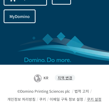
MyDomino
KR
지역 변경
©Domino Printing Sciences plc
/
법적 고지
/
개인정보 처리방침
/
쿠키
/
이메일 구독 정보 설정
/
쿠키 설정