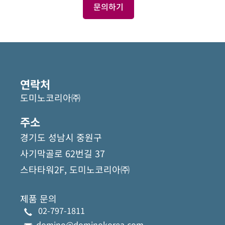
문의하기
관
련
자
연락처
료
도미노코리아㈜
주소
경기도 성남시 중원구
사기막골로 62번길 37
스타타워2F, 도미노코리아㈜
제품 문의
02-797-1811
domino@dominokorea.com